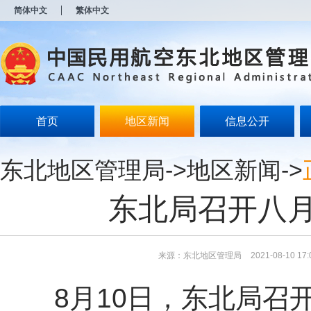
新
简体中文
繁体中文
窗
口
打
开
无
障
碍
说
明
首页
地区新闻
信息公开
页
面,
按
东北地区管理局
->
地区新闻
->
Alt
加
波
东北局召开八
浪
键
打
开
导
来源：东北地区管理局
2021-08-10 17:
盲
模
8月10日，东北局召
式