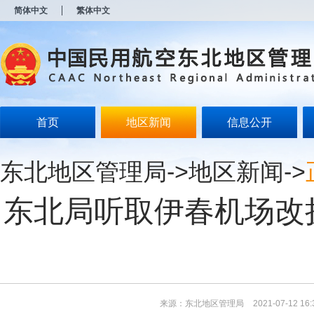
新
简体中文
繁体中文
窗
口
打
开
无
障
碍
说
明
首页
地区新闻
信息公开
页
面,
按
东北地区管理局
->
地区新闻
->
Alt
加
波
东北局听取伊春机场改
浪
键
打
开
导
盲
模
式
来源：东北地区管理局
2021-07-12 16: