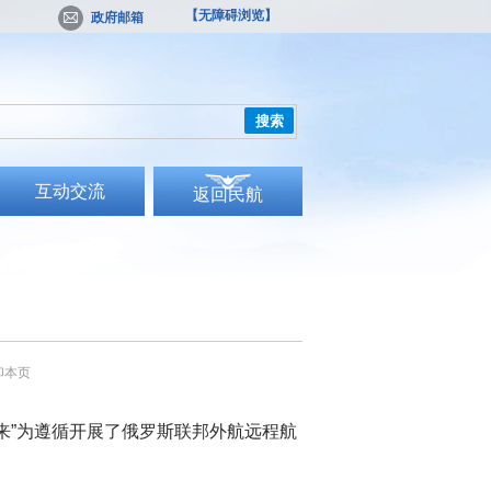
【无障碍浏览】
政府邮箱
搜索
互动交流
返回民航
印本页
来”为遵循开展了俄罗斯联邦外航远程航