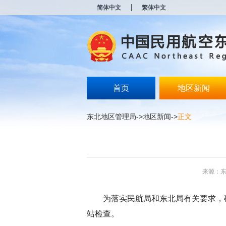
新
简体中文
繁体中文
窗
口
打
开
无
障
碍
说
明
首页
地区新闻
页
面,
按
东北地区管理局
->
地区新闻
->
正文
Alt
加
波
浪
键
打
来源：
开
导
盲
为落实民航局和东北局有关要求，
模
式
站检查。