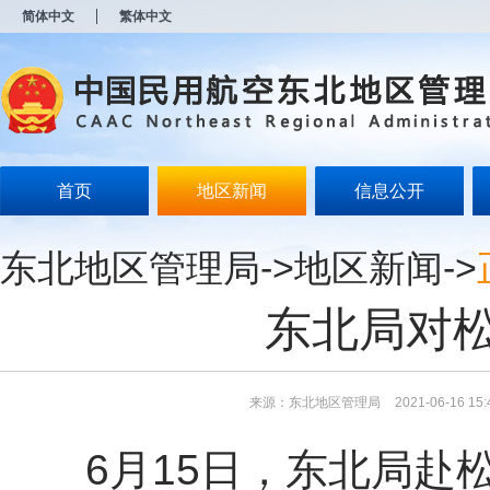
新
简体中文
繁体中文
窗
口
打
开
无
障
碍
说
明
首页
地区新闻
信息公开
页
面,
按
东北地区管理局
->
地区新闻
->
Alt
加
波
东北局对
浪
键
打
开
导
来源：东北地区管理局
2021-06-16 15:
盲
模
6月15日，东北局赴
式