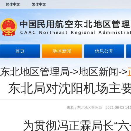
新
简体中文
繁体中文
窗
口
打
开
无
障
碍
说
明
首页
地区新闻
信息公开
页
面,
按
东北地区管理局
->
地区新闻
->
Alt
加
波
东北局对沈阳机场主
浪
键
打
开
导
来源：东北地区管理局
2021-06-03 14:
盲
模
为贯彻冯正霖局长“六
式