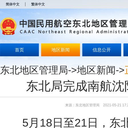
新
简体中文
繁体中文
窗
口
打
开
无
障
碍
说
明
首页
地区新闻
信息公开
页
面,
按
东北地区管理局
->
地区新闻
->
Alt
加
波
东北局完成南航沈
浪
键
打
开
导
来源：东北地区管理局
2021-05-21 17:
盲
模
5月18日至21日，
式