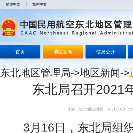
新
简体中文
繁体中文
窗
口
打
开
无
障
碍
说
明
首页
地区新闻
信息公开
页
面,
按
东北地区管理局
->
地区新闻
->
Alt
加
波
东北局召开202
浪
键
打
开
导
来源：东北地区管理局
2021-03-16 16:
盲
模
3月16日，东北局组
式