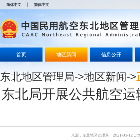
新
简体中文
繁体中文
窗
口
打
开
无
障
碍
说
明
首页
地区新闻
信息公开
页
面,
按
东北地区管理局
->
地区新闻
->
Alt
加
波
东北局开展公共航空运
浪
键
打
开
导
盲
模
式
来源：东北地区管理局
2021-03-12 17: