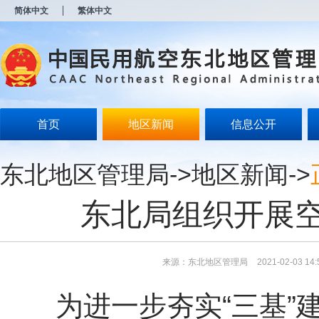
新
简体中文
繁体中文
窗
口
打
开
无
障
碍
说
明
首页
地区新闻
信息公开
页
面,
按
东北地区管理局
->
地区新闻
->
Alt
加
波
东北局组织开展
浪
键
打
开
导
来源：东北地区管理局
2021-02-03 14:
盲
模
为进一步夯实“三基”
式