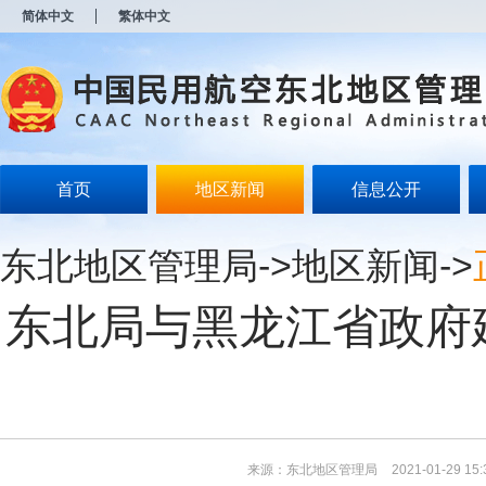
新
简体中文
繁体中文
窗
口
打
开
无
障
碍
说
明
首页
地区新闻
信息公开
页
面,
按
东北地区管理局
->
地区新闻
->
Alt
加
波
东北局与黑龙江省政府
浪
键
打
开
导
盲
模
式
来源：东北地区管理局
2021-01-29 15: