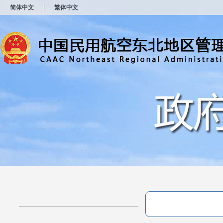
新
简体中文
繁体中文
窗
口
打
开
无
障
碍
说
明
页
面,
按
Alt
加
波
浪
键
打
开
导
盲